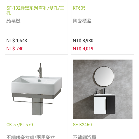
SF-132極黑系列 單孔/雙孔/三
KT605
孔
給皂機
陶瓷櫃盆
NT$ 1,643
NT$ 8,930
NT$ 740
NT$ 4,019
CK-57/KT570
SF-K2460
不鏽鋼瓷盆組/兩用瓷盆
不鏽鋼浴櫃