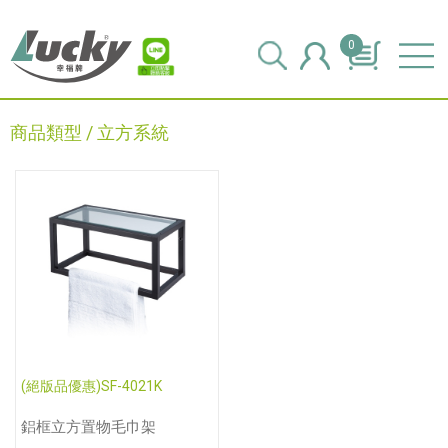
0
商品類型 / 立方系統
(絕版品優惠)SF-4021K
鋁框立方置物毛巾架