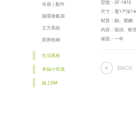
型號：SF-1810
吊扇｜配件
尺寸：寬17*深14
循環換氣扇
材質：銅、塑鋼
立方系統
內容：龍頭、軟
保固：一年
廚房收納
生活風格
幸福小常識
線上DM