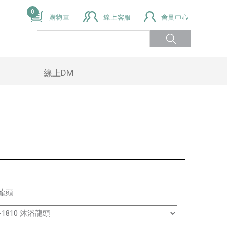
0
線上DM
龍頭