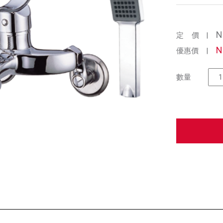
N
定 價
|
N
優惠價
|
數量