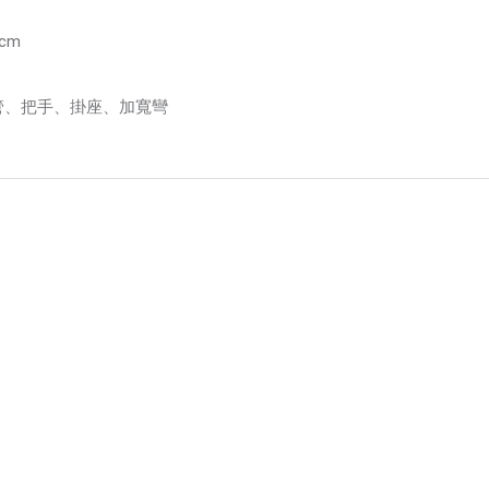
cm
管、把手、掛座、加寬彎