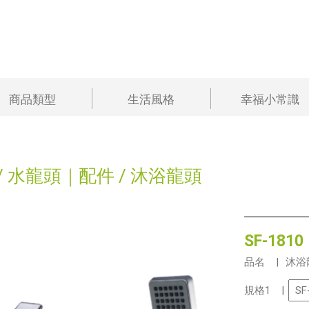
商品類型
生活風格
幸福小常識
/
水龍頭｜配件
/
沐浴龍頭
SF-1810
品名 |
沐浴
規格1 |