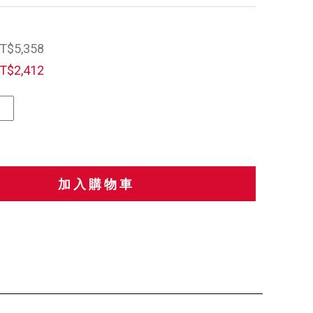
T$5,358
T$2,412