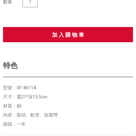
數量
特色
型號：SF-8611A
尺寸：寬21*深15.5cm
材質：銅
內容：龍頭、軟管、加寬彎
保固：一年