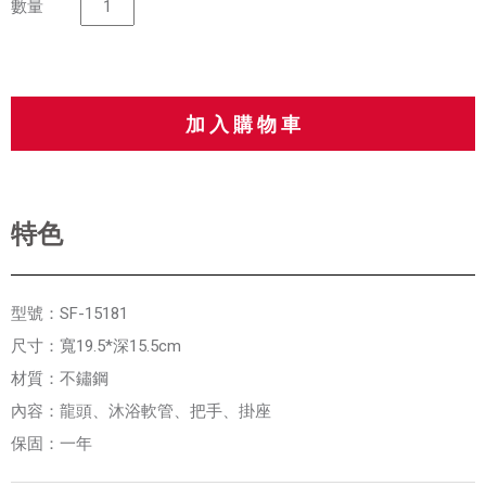
數量
特色
型號：SF-15181
尺寸：寬19.5*深15.5cm
材質：不鏽鋼
內容：龍頭、沐浴軟管、把手、掛座
保固：一年